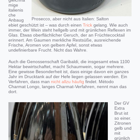
gleichna
mige
italienis
che
Prosecco, aber nicht aus Italien: Salton
Anbaug
ebiet geschützt ist – was durch einen
Trick
gelang. Wie auch
immer, der Wein steht hellgelb und mit grünlichen Reflexen im
Glas. Etwas oberflächlicher Geruch, der an Früchtecocktail
erinnert. Am Gaumen merkliche Restsüße, ausreichende
Frische, Aromen von gelbem Apfel, sonst etwas
undefinierbare Frucht. Nicht das Wahre.
Auch die Genossenschaft Garibaldi, die insgesamt etwa 1100
Hektar bewirtschaftet, macht Schaumwein, sogar mehrere.
Eine gewisse Besonderheit ist, dass einige davon ein ganzes
Jahr im Drucktank auf der Hefe liegen gelassen werden. Ein
Verfahren, dass man
nicht allzu häufig
findet. Método
Charmat Longo, langes Charmat-Verfahren, nennt man das
dort.
Der GV
Extra
Brut ist
so einer.
Zitronen
gelb und
mit
grünlich