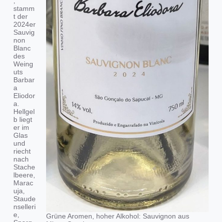
,
stamm
t der
2024er
Sauvig
non
Blanc
des
Weing
uts
Barbar
a
Eliodor
a.
Hellgel
b liegt
er im
Glas
und
riecht
nach
Stache
lbeere,
Marac
uja,
Staude
nselleri
e,
Grüne Aromen, hoher Alkohol: Sauvignon aus