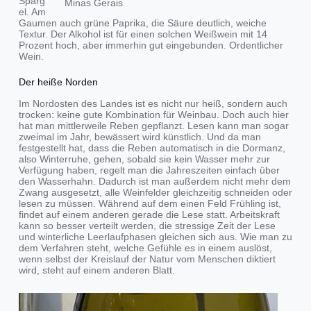
Sparg
Minas Gerais
el. Am
Gaumen auch grüne Paprika, die Säure deutlich, weiche
Textur. Der Alkohol ist für einen solchen Weißwein mit 14
Prozent hoch, aber immerhin gut eingebunden. Ordentlicher
Wein.
Der heiße Norden
Im Nordosten des Landes ist es nicht nur heiß, sondern auch
trocken: keine gute Kombination für Weinbau. Doch auch hier
hat man mittlerweile Reben gepflanzt. Lesen kann man sogar
zweimal im Jahr, bewässert wird künstlich. Und da man
festgestellt hat, dass die Reben automatisch in die Dormanz,
also Winterruhe, gehen, sobald sie kein Wasser mehr zur
Verfügung haben, regelt man die Jahreszeiten einfach über
den Wasserhahn. Dadurch ist man außerdem nicht mehr dem
Zwang ausgesetzt, alle Weinfelder gleichzeitig schneiden oder
lesen zu müssen. Während auf dem einen Feld Frühling ist,
findet auf einem anderen gerade die Lese statt. Arbeitskraft
kann so besser verteilt werden, die stressige Zeit der Lese
und winterliche Leerlaufphasen gleichen sich aus. Wie man zu
dem Verfahren steht, welche Gefühle es in einem auslöst,
wenn selbst der Kreislauf der Natur vom Menschen diktiert
wird, steht auf einem anderen Blatt.