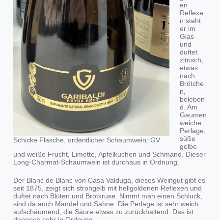
en
Reflexe
n steht
er im
Glas
und
duftet
zitrisch,
etwas
nach
Brötche
n,
beleben
d. Am
Gaumen
weiche
Perlage,
süße
Schicke Flasche, ordentlicher Schaumwein: GV
gelbe
und weiße Frucht, Limette, Apfelkuchen und Schmand. Dieser
Long-Charmat-Schaumwein ist durchaus in Ordnung.
Der Blanc de Blanc von Casa Valduga, dieses Weingut gibt es
seit 1875, zeigt sich strohgelb mit hellgoldenen Reflexen und
duftet nach Blüten und Brotkruse. Nimmt man einen Schluck,
sind da auch Mandel und Sahne. Die Perlage ist sehr weich
aufschäumend, die Säure etwas zu zurückhaltend. Das ist
dennoch sehr in Ordnung.