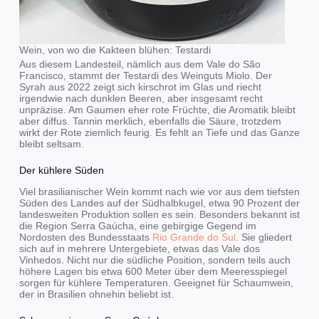
Wein, von wo die Kakteen blühen: Testardi
Aus diesem Landesteil, nämlich aus dem Vale do São
Francisco, stammt der Testardi des Weinguts Miolo. Der
Syrah aus 2022 zeigt sich kirschrot im Glas und riecht
irgendwie nach dunklen Beeren, aber insgesamt recht
unpräzise. Am Gaumen eher rote Früchte, die Aromatik bleibt
aber diffus. Tannin merklich, ebenfalls die Säure, trotzdem
wirkt der Rote ziemlich feurig. Es fehlt an Tiefe und das Ganze
bleibt seltsam.
Der kühlere Süden
Viel brasilianischer Wein kommt nach wie vor aus dem tiefsten
Süden des Landes auf der Südhalbkugel, etwa 90 Prozent der
landesweiten Produktion sollen es sein. Besonders bekannt ist
die Region Serra Gaúcha, eine gebirgige Gegend im
Nordosten des Bundesstaats
Rio Grande do Sul
. Sie gliedert
sich auf in mehrere Untergebiete, etwas das Vale dos
Vinhedos. Nicht nur die südliche Position, sondern teils auch
höhere Lagen bis etwa 600 Meter über dem Meeresspiegel
sorgen für kühlere Temperaturen. Geeignet für Schaumwein,
der in Brasilien ohnehin beliebt ist.