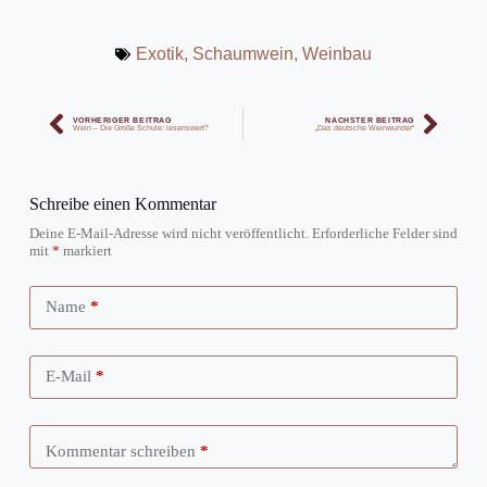
Exotik
,
Schaumwein
,
Weinbau
VORHERIGER BEITRAG
NÄCHSTER BEITRAG
Wein – Die Große Schule: lesenswert?
„Das deutsche Weinwunder“
Schreibe einen Kommentar
Deine E-Mail-Adresse wird nicht veröffentlicht.
Erforderliche Felder sind
mit
*
markiert
Name
*
E-Mail
*
Kommentar schreiben
*