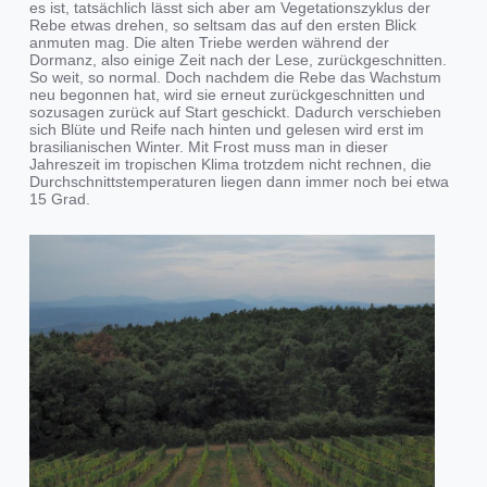
es ist, tatsächlich lässt sich aber am Vegetationszyklus der
Rebe etwas drehen, so seltsam das auf den ersten Blick
anmuten mag. Die alten Triebe werden während der
Dormanz, also einige Zeit nach der Lese, zurückgeschnitten.
So weit, so normal. Doch nachdem die Rebe das Wachstum
neu begonnen hat, wird sie erneut zurückgeschnitten und
sozusagen zurück auf Start geschickt. Dadurch verschieben
sich Blüte und Reife nach hinten und gelesen wird erst im
brasilianischen Winter. Mit Frost muss man in dieser
Jahreszeit im tropischen Klima trotzdem nicht rechnen, die
Durchschnittstemperaturen liegen dann immer noch bei etwa
15 Grad.