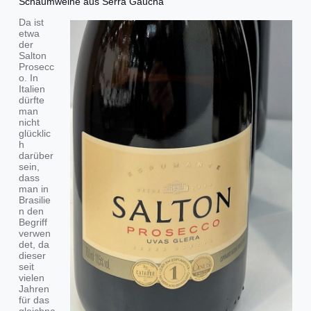
Schaumweine aus Serra Gaúcha
Da ist
etwa
der
Salton
Prosecc
o. In
Italien
dürfte
man
nicht
glücklic
h
darüber
sein,
dass
man in
Brasilie
n den
Begriff
verwen
det, da
dieser
seit
vielen
Jahren
für das