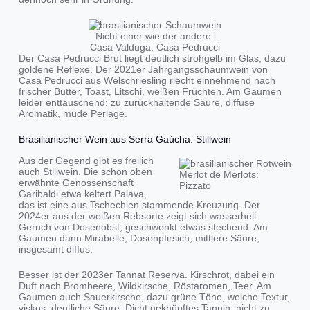
Nicht einer wie der andere:
Casa Valduga, Casa Pedrucci
Der Casa Pedrucci Brut liegt deutlich strohgelb im Glas, dazu
goldene Reflexe. Der 2021er Jahrgangsschaumwein von
Casa Pedrucci aus Welschriesling riecht einnehmend nach
frischer Butter, Toast, Litschi, weißen Früchten. Am Gaumen
leider enttäuschend: zu zurückhaltende Säure, diffuse
Aromatik, müde Perlage.
Brasilianischer Wein aus Serra Gaúcha: Stillwein
Aus der Gegend gibt es freilich
auch Stillwein. Die schon oben
Merlot de Merlots:
erwähnte Genossenschaft
Pizzato
Garibaldi etwa keltert Palava,
das ist eine aus Tschechien stammende Kreuzung. Der
2024er aus der weißen Rebsorte zeigt sich wasserhell.
Geruch von Dosenobst, geschwenkt etwas stechend. Am
Gaumen dann Mirabelle, Dosenpfirsich, mittlere Säure,
insgesamt diffus.
Besser ist der 2023er Tannat Reserva. Kirschrot, dabei ein
Duft nach Brombeere, Wildkirsche, Röstaromen, Teer. Am
Gaumen auch Sauerkirsche, dazu grüne Töne, weiche Textur,
viskos, deutliche Säure. Dicht geknüpftes Tannin, nicht zu