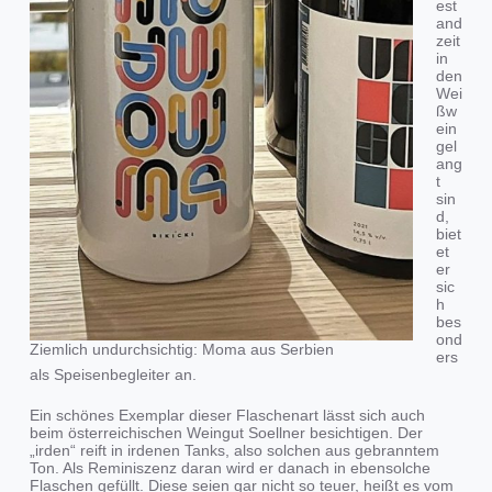
est
and
zeit
in
den
Wei
ßw
ein
gel
ang
t
sin
d,
biet
et
er
sic
h
bes
ond
Ziemlich undurchsichtig: Moma aus Serbien
ers
als Speisenbegleiter an.
Ein schönes Exemplar dieser Flaschenart lässt sich auch
beim österreichischen Weingut Soellner besichtigen. Der
„irden“ reift in irdenen Tanks, also solchen aus gebranntem
Ton. Als Reminiszenz daran wird er danach in ebensolche
Flaschen gefüllt. Diese seien gar nicht so teuer, heißt es vom