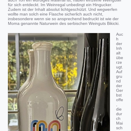
für sich entdeckt. Im Weinregal unbedingt ein Hingucker.
Zudem ist der Inhalt absolut lichtgeschützt. Und wegwerfen
wollte man solch eine Flasche sicherlich auch nicht,
insbesondere wenn sie so ansprechend bedruckt ist wie der
Moma genannte Naturwein des serbischen Weinguts Bikicki.
Auc
h
der
Inh
alt
übe
rze
ugt.
Auf
gru
nd
der
Ger
bst
offe
,
die
dur
ch
Mai
sch