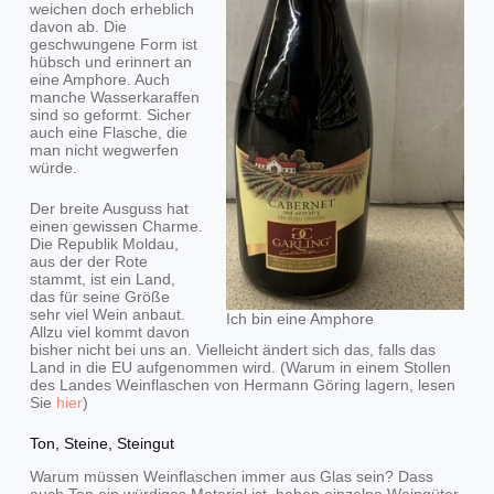
weichen doch erheblich
davon ab. Die
geschwungene Form ist
hübsch und erinnert an
eine Amphore. Auch
manche Wasserkaraffen
sind so geformt. Sicher
auch eine Flasche, die
man nicht wegwerfen
würde.
Der breite Ausguss hat
einen gewissen Charme.
Die Republik Moldau,
aus der der Rote
stammt, ist ein Land,
das für seine Größe
sehr viel Wein anbaut.
Ich bin eine Amphore
Allzu viel kommt davon
bisher nicht bei uns an. Vielleicht ändert sich das, falls das
Land in die EU aufgenommen wird. (Warum in einem Stollen
des Landes Weinflaschen von Hermann Göring lagern, lesen
Sie
hier
)
Ton, Steine, Steingut
Warum müssen Weinflaschen immer aus Glas sein? Dass
auch Ton ein würdiges Material ist, haben einzelne Weingüter