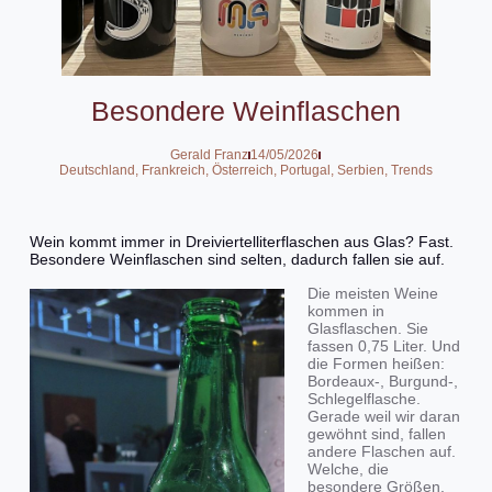
Besondere Weinflaschen
Gerald Franz
14/05/2026
Deutschland
,
Frankreich
,
Österreich
,
Portugal
,
Serbien
,
Trends
Wein kommt immer in Dreiviertelliterflaschen aus Glas? Fast.
Besondere Weinflaschen sind selten, dadurch fallen sie auf.
Die meisten Weine
kommen in
Glasflaschen. Sie
fassen 0,75 Liter. Und
die Formen heißen:
Bordeaux-, Burgund-,
Schlegelflasche.
Gerade weil wir daran
gewöhnt sind, fallen
andere Flaschen auf.
Welche, die
besondere Größen,