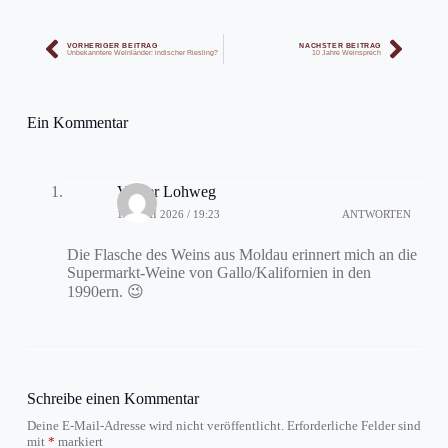
VORHERIGER BEITRAG
NÄCHSTER BEITRAG
Unbekanntere Weinländer: indischer Riesling?
10 Jahre Weinsprech
Ein Kommentar
Volker Lohweg
17. MAI 2026 / 19:23
ANTWORTEN
Die Flasche des Weins aus Moldau erinnert mich an die
Supermarkt-Weine von Gallo/Kalifornien in den
1990ern. 😉
Schreibe einen Kommentar
Deine E-Mail-Adresse wird nicht veröffentlicht.
Erforderliche Felder sind
mit
*
markiert