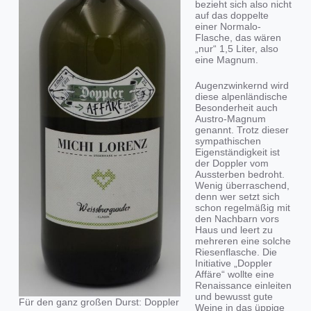
bezieht sich also nicht
auf das doppelte
einer Normalo-
Flasche, das wären
„nur“ 1,5 Liter, also
eine Magnum.
Augenzwinkernd wird
diese alpenländische
Besonderheit auch
Austro-Magnum
genannt. Trotz dieser
sympathischen
Eigenständigkeit ist
der Doppler vom
Aussterben bedroht.
Wenig überraschend,
denn wer setzt sich
schon regelmäßig mit
den Nachbarn vors
Haus und leert zu
mehreren eine solche
Riesenflasche. Die
Initiative „Doppler
Affäre“ wollte eine
Renaissance einleiten
und bewusst gute
Für den ganz großen Durst: Doppler
Weine in das üppige