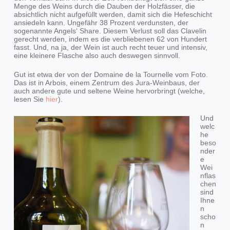
Menge des Weins durch die Dauben der Holzfässer, die
absichtlich nicht aufgefüllt werden, damit sich die Hefeschicht
ansiedeln kann. Ungefähr 38 Prozent verdunsten, der
sogenannte Angels‘ Share. Diesem Verlust soll das Clavelin
gerecht werden, indem es die verbliebenen 62 von Hundert
fasst. Und, na ja, der Wein ist auch recht teuer und intensiv,
eine kleinere Flasche also auch deswegen sinnvoll.
Gut ist etwa der von der Domaine de la Tournelle vom Foto.
Das ist in Arbois, einem Zentrum des Jura-Weinbaus, der
auch andere gute und seltene Weine hervorbringt (welche,
lesen Sie
hier
).
Und
welc
he
beso
nder
e
Wei
nflas
chen
sind
Ihne
n
scho
n