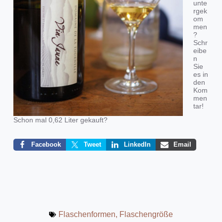
unte
rgek
om
men
?
Schr
eibe
n
Sie
es in
den
Kom
men
tar!
Schon mal 0,62 Liter gekauft?
Facebook
Tweet
LinkedIn
Email
Flaschenformen
,
Flaschengröße