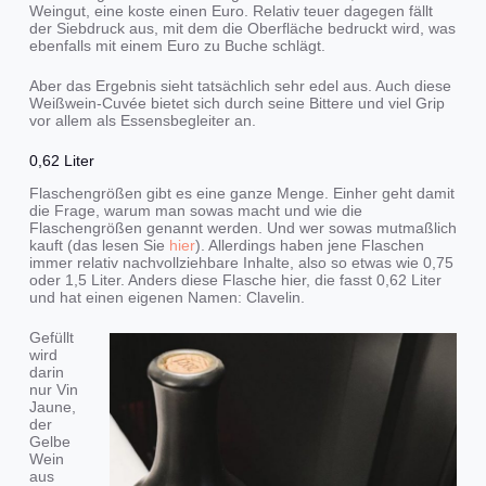
Weingut, eine koste einen Euro. Relativ teuer dagegen fällt
der Siebdruck aus, mit dem die Oberfläche bedruckt wird, was
ebenfalls mit einem Euro zu Buche schlägt.
Aber das Ergebnis sieht tatsächlich sehr edel aus. Auch diese
Weißwein-Cuvée bietet sich durch seine Bittere und viel Grip
vor allem als Essensbegleiter an.
0,62 Liter
Flaschengrößen gibt es eine ganze Menge. Einher geht damit
die Frage, warum man sowas macht und wie die
Flaschengrößen genannt werden. Und wer sowas mutmaßlich
kauft (das lesen Sie
hier
). Allerdings haben jene Flaschen
immer relativ nachvollziehbare Inhalte, also so etwas wie 0,75
oder 1,5 Liter. Anders diese Flasche hier, die fasst 0,62 Liter
und hat einen eigenen Namen: Clavelin.
Gefüllt
wird
darin
nur Vin
Jaune,
der
Gelbe
Wein
aus