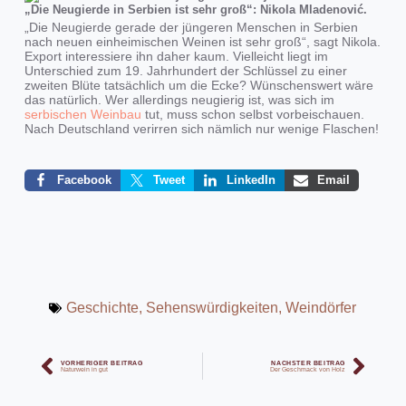
„Die Neugierde in Serbien ist sehr groß“: Nikola Mladenović.
„Die Neugierde gerade der jüngeren Menschen in Serbien
nach neuen einheimischen Weinen ist sehr groß“, sagt Nikola.
Export interessiere ihn daher kaum. Vielleicht liegt im
Unterschied zum 19. Jahrhundert der Schlüssel zu einer
zweiten Blüte tatsächlich um die Ecke? Wünschenswert wäre
das natürlich. Wer allerdings neugierig ist, was sich im
serbischen Weinbau
tut, muss schon selbst vorbeischauen.
Nach Deutschland verirren sich nämlich nur wenige Flaschen!
Facebook
Tweet
LinkedIn
Email
Geschichte
,
Sehenswürdigkeiten
,
Weindörfer
VORHERIGER BEITRAG
NÄCHSTER BEITRAG
Naturwein in gut
Der Geschmack von Holz