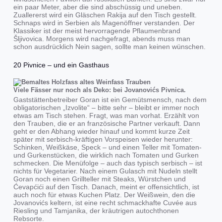
ein paar Meter, aber die sind abschüssig und uneben.
Zuallererst wird ein Gläschen Rakija auf den Tisch gestellt.
Schnaps wird in Serbien als Magenöffner verstanden. Der
Klassiker ist der meist hervorragende Pflaumenbrand
Šljivovica. Morgens wird nachgefragt, abends muss man
schon ausdrücklich Nein sagen, sollte man keinen wünschen.
20 Pivnice – und ein Gasthaus
Viele Fässer nur noch als Deko: bei Jovanovićs Pivnica.
Gaststättenbetreiber Goran ist ein Gemütsmensch, nach dem
obligatorischen „Izvolite“ – bitte sehr – bleibt er immer noch
etwas am Tisch stehen. Fragt, was man vorhat. Erzählt von
den Trauben, die er an französische Partner verkauft. Dann
geht er den Abhang wieder hinauf und kommt kurze Zeit
später mit serbisch-kräftigen Vorspeisen wieder herunter:
Schinken, Weißkäse, Speck – und einen Teller mit Tomaten-
und Gurkenstücken, die wirklich nach Tomaten und Gurken
schmecken. Die Menüfolge – auch das typisch serbisch – ist
nichts für Vegetarier. Nach einem Gulasch mit Nudeln stellt
Goran noch einen Grillteller mit Steaks, Würstchen und
Ćevapćići auf den Tisch. Danach, meint er offensichtlich, ist
auch noch für etwas Kuchen Platz. Der Weißwein, den die
Jovanovićs keltern, ist eine recht schmackhafte Cuvée aus
Riesling und Tamjanika, der kräutrigen autochthonen
Rebsorte.