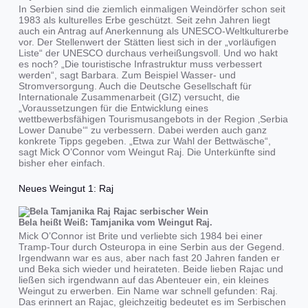
In Serbien sind die ziemlich einmaligen Weindörfer schon seit
1983 als kulturelles Erbe geschützt. Seit zehn Jahren liegt
auch ein Antrag auf Anerkennung als UNESCO-Weltkulturerbe
vor. Der Stellenwert der Stätten liest sich in der „vorläufigen
Liste“ der UNESCO durchaus verheißungsvoll. Und wo hakt
es noch? „Die touristische Infrastruktur muss verbessert
werden“, sagt Barbara. Zum Beispiel Wasser- und
Stromversorgung. Auch die Deutsche Gesellschaft für
Internationale Zusammenarbeit (GIZ) versucht, die
„Voraussetzungen für die Entwicklung eines
wettbewerbsfähigen Tourismusangebots in der Region ‚Serbia
Lower Danube‘“ zu verbessern. Dabei werden auch ganz
konkrete Tipps gegeben. „Etwa zur Wahl der Bettwäsche“,
sagt Mick O’Connor vom Weingut Raj. Die Unterkünfte sind
bisher eher einfach.
Neues Weingut 1: Raj
Bela heißt Weiß: Tamjanika vom Weingut Raj.
Mick O’Connor ist Brite und verliebte sich 1984 bei einer
Tramp-Tour durch Osteuropa in eine Serbin aus der Gegend.
Irgendwann war es aus, aber nach fast 20 Jahren fanden er
und Beka sich wieder und heirateten. Beide lieben Rajac und
ließen sich irgendwann auf das Abenteuer ein, ein kleines
Weingut zu erwerben. Ein Name war schnell gefunden: Raj.
Das erinnert an Rajac, gleichzeitig bedeutet es im Serbischen