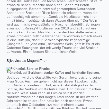
dösen die Holzfässer, von technischen Gerätschaften ist kaum
etwas zu sehen. Manche haben den Boden mit Beton
ausgegossen, Barbara setzt auf gestampften Naturboden.
Anhand der Breite der Risse könne sie erkennen, wenn die
Luftfeuchtigkeit abnehme. „Damit die Holzfässer nicht ihren
Inhalt trinken, schütte ich dann Wasser über sie.“ Der Wein
wird auch nicht zwangsläufig in Flaschen abgefüllt: So liegen
etwa noch „Rizling“-Holzfässer von 2018 und 2015 auf ein
paar dicken Bohlen. Möchte man in der Gaststätte nebenan
etwas probieren, füllt die Nebenberufs-Winzerin einfach etwas
in eine Buteljka, das für Serbien typische kegelförmige
Glasgefäß. Ihr „vino crno“, schwarzer Wein, gefällt: Es ist ein
Cabernet Sauvignon, der mit wenig Frucht und viel Struktur
aufwartet. Ein im besten Sinne ehrlicher Wein.
Šljivovica als Magenöffner
Frühstück auf Serbisch: starker Kaffee und herzhafte Speisen.
Betrieben wird die Gaststätte von Goran Jovanović und seiner
Frau Goca. Auch sie gehen nicht nur dieser Tätigkeit nach:
Ein Gästehaus unten im Dorf, eine Aushilfstätigkeit in der
Schule, der Verkauf von Keltertrauben. Und natürlich machen
sie auch Wein. Man kann im Pivnica selbst vor der
Natursteinwand an einer langen Tafel essen. In der warmen
Jahreszeit ist es draußen natürlich noch schöner. Etwas
unterhalb des Gebäudes sitzt man in einem etwas
windschiefen Pavillon auf rustikalen Bänken. Es sind zwar nur