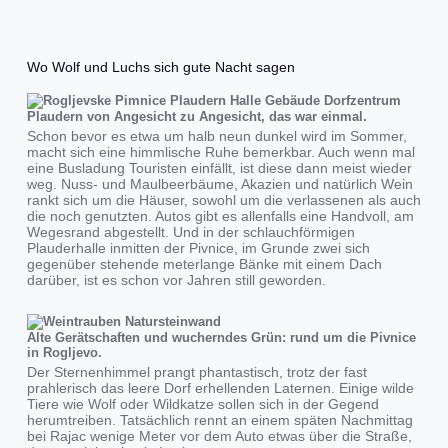
Wo Wolf und Luchs sich gute Nacht sagen
Plaudern von Angesicht zu Angesicht, das war einmal.
Schon bevor es etwa um halb neun dunkel wird im Sommer,
macht sich eine himmlische Ruhe bemerkbar. Auch wenn mal
eine Busladung Touristen einfällt, ist diese dann meist wieder
weg. Nuss- und Maulbeerbäume, Akazien und natürlich Wein
rankt sich um die Häuser, sowohl um die verlassenen als auch
die noch genutzten. Autos gibt es allenfalls eine Handvoll, am
Wegesrand abgestellt. Und in der schlauchförmigen
Plauderhalle inmitten der Pivnice, im Grunde zwei sich
gegenüber stehende meterlange Bänke mit einem Dach
darüber, ist es schon vor Jahren still geworden.
Alte Gerätschaften und wucherndes Grün: rund um die Pivnice
in Rogljevo.
Der Sternenhimmel prangt phantastisch, trotz der fast
prahlerisch das leere Dorf erhellenden Laternen. Einige wilde
Tiere wie Wolf oder Wildkatze sollen sich in der Gegend
herumtreiben. Tatsächlich rennt an einem späten Nachmittag
bei Rajac wenige Meter vor dem Auto etwas über die Straße,