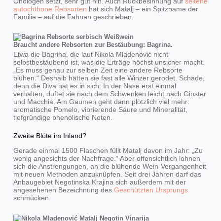
Önologen setzt, sehr gut hin. Auch Rückbesinnung auf
seltene
autochthone Rebsorten
hat sich Matalj – ein Spitzname der
Familie – auf die Fahnen geschrieben.
Braucht andere Rebsorten zur Bestäubung: Bagrina.
Etwa die Bagrina, die laut Nikola Mladenović nicht
selbstbestäubend ist, was die Erträge höchst unsicher macht.
„Es muss genau zur selben Zeit eine andere Rebsorte
blühen.“ Deshalb hätten sie fast alle Winzer gerodet. Schade,
denn die Diva hat es in sich: In der Nase erst einmal
verhalten, duftet sie nach dem Schwenken leicht nach Ginster
und Macchia. Am Gaumen geht dann plötzlich viel mehr:
aromatische Pomelo, vibrierende Säure und Mineralität,
tiefgründige phenolische Noten.
Zweite Blüte im Inland?
Gerade einmal 1500 Flaschen füllt Matalj davon im Jahr: „Zu
wenig angesichts der Nachfrage.“ Aber offensichtlich lohnen
sich die Anstrengungen, an die blühende Wein-Vergangenheit
mit neuen Methoden anzuknüpfen. Seit drei Jahren darf das
Anbaugebiet Negotinska Krajina sich außerdem mit der
angesehenen Bezeichnung des
Geschützten Ursprungs
schmücken.