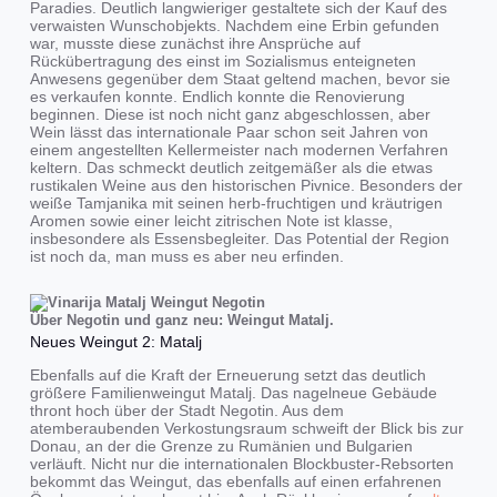
Paradies. Deutlich langwieriger gestaltete sich der Kauf des
verwaisten Wunschobjekts. Nachdem eine Erbin gefunden
war, musste diese zunächst ihre Ansprüche auf
Rückübertragung des einst im Sozialismus enteigneten
Anwesens gegenüber dem Staat geltend machen, bevor sie
es verkaufen konnte. Endlich konnte die Renovierung
beginnen. Diese ist noch nicht ganz abgeschlossen, aber
Wein lässt das internationale Paar schon seit Jahren von
einem angestellten Kellermeister nach modernen Verfahren
keltern. Das schmeckt deutlich zeitgemäßer als die etwas
rustikalen Weine aus den historischen Pivnice. Besonders der
weiße Tamjanika mit seinen herb-fruchtigen und kräutrigen
Aromen sowie einer leicht zitrischen Note ist klasse,
insbesondere als Essensbegleiter. Das Potential der Region
ist noch da, man muss es aber neu erfinden.
Über Negotin und ganz neu: Weingut Matalj.
Neues Weingut 2: Matalj
Ebenfalls auf die Kraft der Erneuerung setzt das deutlich
größere Familienweingut Matalj. Das nagelneue Gebäude
thront hoch über der Stadt Negotin. Aus dem
atemberaubenden Verkostungsraum schweift der Blick bis zur
Donau, an der die Grenze zu Rumänien und Bulgarien
verläuft. Nicht nur die internationalen Blockbuster-Rebsorten
bekommt das Weingut, das ebenfalls auf einen erfahrenen