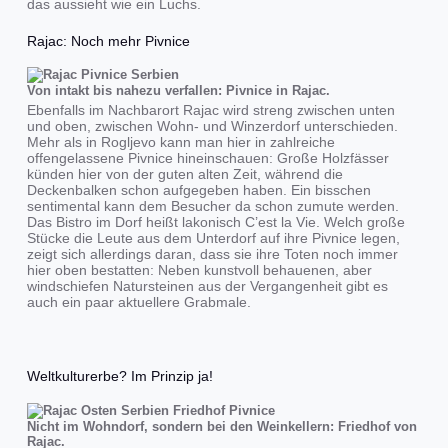
das aussieht wie ein Luchs.
Rajac: Noch mehr Pivnice
Von intakt bis nahezu verfallen: Pivnice in Rajac.
Ebenfalls im Nachbarort Rajac wird streng zwischen unten
und oben, zwischen Wohn- und Winzerdorf unterschieden.
Mehr als in Rogljevo kann man hier in zahlreiche
offengelassene Pivnice hineinschauen: Große Holzfässer
künden hier von der guten alten Zeit, während die
Deckenbalken schon aufgegeben haben. Ein bisschen
sentimental kann dem Besucher da schon zumute werden.
Das Bistro im Dorf heißt lakonisch C’est la Vie. Welch große
Stücke die Leute aus dem Unterdorf auf ihre Pivnice legen,
zeigt sich allerdings daran, dass sie ihre Toten noch immer
hier oben bestatten: Neben kunstvoll behauenen, aber
windschiefen Natursteinen aus der Vergangenheit gibt es
auch ein paar aktuellere Grabmale.
Weltkulturerbe? Im Prinzip ja!
Nicht im Wohndorf, sondern bei den Weinkellern: Friedhof von
Rajac.