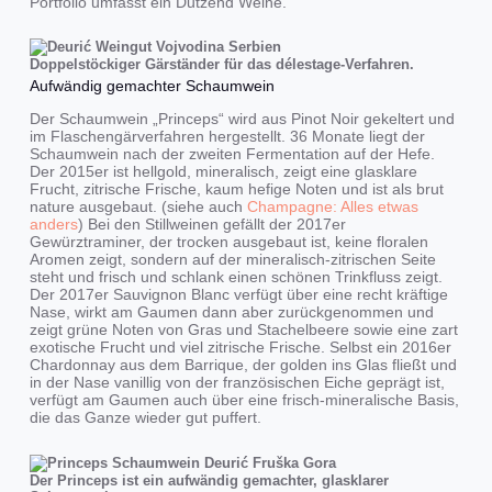
Portfolio umfasst ein Dutzend Weine.
Doppelstöckiger Gärständer für das délestage-Verfahren.
Aufwändig gemachter Schaumwein
Der Schaumwein „Princeps“ wird aus Pinot Noir gekeltert und
im Flaschengärverfahren hergestellt. 36 Monate liegt der
Schaumwein nach der zweiten Fermentation auf der Hefe.
Der 2015er ist hellgold, mineralisch, zeigt eine glasklare
Frucht, zitrische Frische, kaum hefige Noten und ist als brut
nature ausgebaut. (siehe auch
Champagne: Alles etwas
anders
) Bei den Stillweinen gefällt der 2017er
Gewürztraminer, der trocken ausgebaut ist, keine floralen
Aromen zeigt, sondern auf der mineralisch-zitrischen Seite
steht und frisch und schlank einen schönen Trinkfluss zeigt.
Der 2017er Sauvignon Blanc verfügt über eine recht kräftige
Nase, wirkt am Gaumen dann aber zurückgenommen und
zeigt grüne Noten von Gras und Stachelbeere sowie eine zart
exotische Frucht und viel zitrische Frische. Selbst ein 2016er
Chardonnay aus dem Barrique, der golden ins Glas fließt und
in der Nase vanillig von der französischen Eiche geprägt ist,
verfügt am Gaumen auch über eine frisch-mineralische Basis,
die das Ganze wieder gut puffert.
Der Princeps ist ein aufwändig gemachter, glasklarer