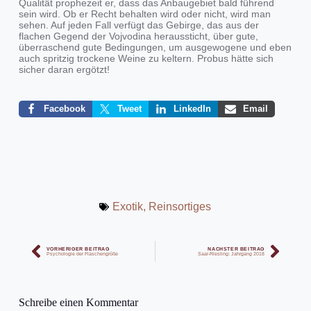
Qualität prophezeit er, dass das Anbaugebiet bald führend
sein wird. Ob er Recht behalten wird oder nicht, wird man
sehen. Auf jeden Fall verfügt das Gebirge, das aus der
flachen Gegend der Vojvodina heraussticht, über gute,
überraschend gute Bedingungen, um ausgewogene und eben
auch spritzig trockene Weine zu keltern. Probus hätte sich
sicher daran ergötzt!
Facebook
Tweet
LinkedIn
Email
Exotik
,
Reinsortiges
VORHERIGER BEITRAG
NÄCHSTER BEITRAG
Psychologie der Flaschengröße
Saar-Riesling: Jahrgang 2018
Schreibe einen Kommentar