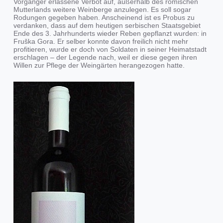
Vorgänger erlassene Verbot auf, außerhalb des römischen
Mutterlands weitere Weinberge anzulegen. Es soll sogar
Rodungen gegeben haben. Anscheinend ist es Probus zu
verdanken, dass auf dem heutigen serbischen Staatsgebiet
Ende des 3. Jahrhunderts wieder Reben gepflanzt wurden: in
Fruška Gora. Er selber konnte davon freilich nicht mehr
profitieren, wurde er doch von Soldaten in seiner Heimatstadt
erschlagen – der Legende nach, weil er diese gegen ihren
Willen zur Pflege der Weingärten herangezogen hatte.