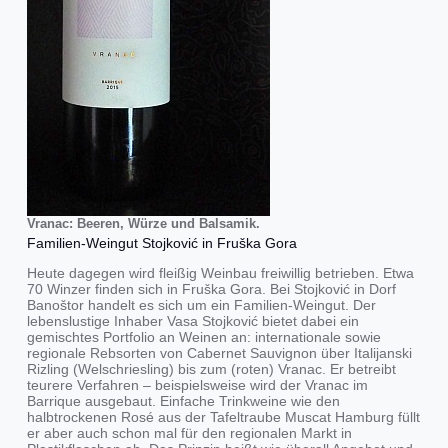
Vranac: Beeren, Würze und Balsamik.
Familien-Weingut Stojković in Fruška Gora
Heute dagegen wird fleißig Weinbau freiwillig betrieben. Etwa
70 Winzer finden sich in Fruška Gora. Bei Stojković in Dorf
Banoštor handelt es sich um ein Familien-Weingut. Der
lebenslustige Inhaber Vasa Stojković bietet dabei ein
gemischtes Portfolio an Weinen an: internationale sowie
regionale Rebsorten von Cabernet Sauvignon über Italijanski
Rizling (Welschriesling) bis zum (roten) Vranac. Er betreibt
teurere Verfahren – beispielsweise wird der Vranac im
Barrique ausgebaut. Einfache Trinkweine wie den
halbtrockenen Rosé aus der Tafeltraube Muscat Hamburg füllt
er aber auch schon mal für den regionalen Markt in