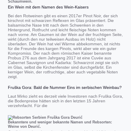
Schaumwein.
Ein Wein mit dem Namen des Wein-Kaisers
Bei den Rotweinen gibt es einen 2017er Pinot Noir, der sich
kirschrot mit schwarzen Reflexen im Glas präsentiert. Die
balsamische Nase tritt nach dem Schwenken in den
Hintergrund, Rotfrucht und leicht fleischige Noten kommen
nach vorne. Am Gaumen ist der Wein auf der fruchtigen Seite,
wirkt (durch den nur teilweisen Ausbau im Holz) nicht
überladen. Der Wein hat viel Wärme abbekommen, ist nichts
für die Freunde des kargen Pinots, wirkt aber wie ein guter
Kompromiss. Der nach dem römischen Kaiser benannte
Probus 276 aus dem Jahrgang 2017 ist eine Cuvée aus
Cabernet Sauvignon und Kadarka: Schwarzrot zeigt sie sich
im Glas, selbst die Kirchenfenster sind durchgefärbt. Ein
kerniger Wein, der rotfruchtige, aber auch vegetabile Noten
zeigt.
Fruška Gora: Bald die Nummer Eins im serbischen Weinbau?
Laut Mirko zieht es derzeit viele Investoren nach Fruška Gora,
die Bodenpreise hätten sich in den letzten 15 Jahren
verzehnfacht. Für die
Bekanntere und weniger bekannte Namen und Rebsorten:
Weine von Deurić.