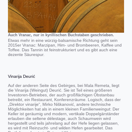
Auch Vranac, nur in kyrillischen Buchstaben geschrieben.
Etwas mehr in eine würzig-balsamische Richtung geht sein
2015er Vranac: Marzipan, Him- und Brombeeren, Kaffee und
Toffee. Das Tannin ist feinstrukturiert und es gibt auch eine
dezente Säurespur.
Vinarija Deurić
Auf der anderen Seite des Gebirges, bei Mala Remeta, liegt
die Vinarija (Weingut) Deurić. Sie ist Teil eines größeren
Investoren-Betriebes, der auch großflächigen Obstanbau
betreibt, ein Restaurant, Konferenzräume. Logisch, dass der
„Direktor vinarije“, Mirko Niškanović, andere technische
Möglichkeiten hat als in einem kleinen Familienweingut: Der
Keller ist geräumig und modern, vertikale Doppelgärständer
erlauben die seltene délestage, auch Schaumwein wird
hergestellt und teils jahrelang auf der Hefe liegen gelassen,
es wird mit Reinzucht- und wilden Hefen gearbeitet. Das