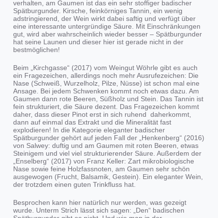
verhalten, am Gaumen ist das ein sehr stoffiger badischer
Spätburgunder. Kirsche, feinkörniges Tannin, ein wenig
adstringierend, der Wein wirkt dabei saftig und verfügt über
eine interessante untergründige Säure. Mit Einschränkungen
gut, wird aber wahrscheinlich wieder besser – Spätburgunder
hat seine Launen und dieser hier ist gerade nicht in der
bestmöglichen!
Beim „Kirchgasse“ (2017) vom Weingut Wöhrle gibt es auch
ein Fragezeichen, allerdings noch mehr Ausrufezeichen: Die
Nase (Schweiß, Wurzelholz, Pilze, Nüsse) ist schon mal eine
Ansage. Bei jedem Schwenken kommt noch etwas dazu. Am
Gaumen dann rote Beeren, Süßholz und Stein. Das Tannin ist
fein strukturiert, die Säure dezent. Das Fragezeichen kommt
daher, dass dieser Pinot erst in sich ruhend daherkommt,
dann auf einmal das Extrakt und die Mineralität fast
explodieren! In die Kategorie eleganter badischer
Spätburgunder gehört auf jeden Fall der „Henkenberg“ (2016)
von Salwey: duftig und am Gaumen mit roten Beeren, etwas
Steinigem und viel viel strukturierender Säure. Außerdem der
„Enselberg“ (2017) von Franz Keller: Zart mikrobiologische
Nase sowie feine Holzfassnoten, am Gaumen sehr schön
ausgewogen (Frucht, Balsamik, Gestein). Ein eleganter Wein,
der trotzdem einen guten Trinkfluss hat.
Besprochen kann hier natürlich nur werden, was gezeigt
wurde. Unterm Strich lässt sich sagen: „Den“ badischen