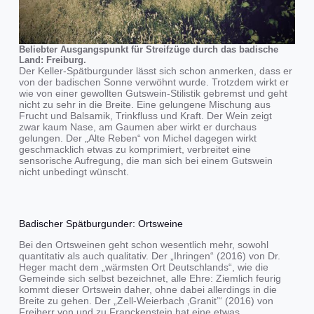
Beliebter Ausgangspunkt für Streifzüge durch das badische
Land: Freiburg.
Der Keller-Spätburgunder lässt sich schon anmerken, dass er
von der badischen Sonne verwöhnt wurde. Trotzdem wirkt er
wie von einer gewollten Gutswein-Stilistik gebremst und geht
nicht zu sehr in die Breite. Eine gelungene Mischung aus
Frucht und Balsamik, Trinkfluss und Kraft. Der Wein zeigt
zwar kaum Nase, am Gaumen aber wirkt er durchaus
gelungen. Der „Alte Reben“ von Michel dagegen wirkt
geschmacklich etwas zu komprimiert, verbreitet eine
sensorische Aufregung, die man sich bei einem Gutswein
nicht unbedingt wünscht.
Badischer Spätburgunder: Ortsweine
Bei den Ortsweinen geht schon wesentlich mehr, sowohl
quantitativ als auch qualitativ. Der „Ihringen“ (2016) von Dr.
Heger macht dem „wärmsten Ort Deutschlands“, wie die
Gemeinde sich selbst bezeichnet, alle Ehre: Ziemlich feurig
kommt dieser Ortswein daher, ohne dabei allerdings in die
Breite zu gehen. Der „Zell-Weierbach ‚Granit’“ (2016) von
Freiherr von und zu Franckenstein hat eine etwas