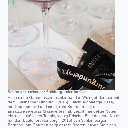
Schön anzuschauen: Spätburgunder im Glas.
Auch einen Gaumenschmeichler hat das Weingut Bercher mit
dem „Sasbacher Limburg“ (2016): Leicht erdbeerige Nase,
am Gaumen mild und sanft, rote Beerenfrucht, die
ansatzweise etwas Mazeriertes hat. Leicht mandelige Noten,
ein leicht süßliches Tannin, wenig Frische. Eine dezente Nase
hat der „Laufener Altenberg“ (2016) von Schlumberger-
Bernhart. Am Gaumen zeigt er rote Beeren, etwas Steiniges,