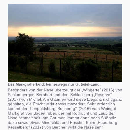
Das Markgräflerland: keineswegs nur Gutedel-Land.
Besonders von der Nase überzeugt der „Wingerte“ (2016) von
Schlumberger- Bernhart und der „Schlossberg ‚Reserve’“
(2017) von Michel. Am Gaumen wird diese Eleganz nicht ganz
gehalten, die Frucht wirkt etwas mazeriert. Sehr ordentlich
kommt der „Leopoldsberg ‚Buchberg’“ (2016) vom Weingut
Markgraf von Baden rüber, der mit Rotfrucht und Laub der
Nase schmeichelt, am Gaumen kommt dann noch Süßholz
dazu sowie etwas Mineralität und Frische. Beim „Feuerberg
Kesselberg“ (2017) von Bercher wirkt die Nase sehr