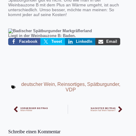
Spätburgunder gibt es nicht. Und w
ie man in der
Weinbauzone B mit dem Plus an Wärme umgeht, ist auch
unterschiedlich. Umso besser, möchte man meinen: So
kommt jeder auf seine Kosten!
Liegt in der Weinbauzone B: Baden.
Facebook
Tweet
LinkedIn
Email
deutscher Wein
,
Reinsortiges
,
Spätburgunder
,
VDP
VORHERIGER BEITRAG
NÄCHSTER BEITRAG
Wein-Fehler
Warum hat Wein Namen?
Schreibe einen Kommentar