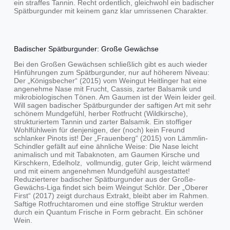
ein straffes Tannin. Recht ordentlich, gleichwohl ein badischer
Spätburgunder mit keinem ganz klar umrissenen Charakter.
Badischer Spätburgunder: Große Gewächse
Bei den Großen Gewächsen schließlich gibt es auch wieder
Hinführungen zum Spätburgunder, nur auf höherem Niveau:
Der „Königsbecher“ (2015) vom Weingut Heitlinger hat eine
angenehme Nase mit Frucht, Cassis, zarter Balsamik und
mikrobiologischen Tönen. Am Gaumen ist der Wein leider geil.
Will sagen badischer Spätburgunder der saftigen Art mit sehr
schönem Mundgefühl, herber Rotfrucht (Wildkirsche),
strukturiertem Tannin und zarter Balsamik. Ein stoffiger
Wohlfühlwein für denjenigen, der (noch) kein Freund
schlanker Pinots ist! Der „Frauenberg“ (2015) von Lämmlin-
Schindler gefällt auf eine ähnliche Weise: Die Nase leicht
animalisch und mit Tabaknoten, am Gaumen Kirsche und
Kirschkern, Edelholz, vollmundig, guter Grip, leicht wärmend
und mit einem angenehmen Mundgefühl ausgestattet!
Reduzierterer badischer Spätburgunder aus der Große-
Gewächs-Liga findet sich beim Weingut Schlör. Der „Oberer
First“ (2017) zeigt durchaus Extrakt, bleibt aber im Rahmen.
Saftige Rotfruchtaromen und eine stoffige Struktur werden
durch ein Quantum Frische in Form gebracht. Ein schöner
Wein.