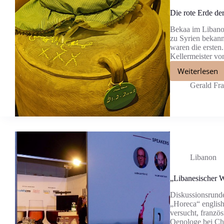
Die rote Erde d
Bekaa im Libanon
zu Syrien bekann
waren die ersten
Kellermeister v
Weiterlesen
Gerald Fr
Libanon
„Libanesischer W
Diskussionsrunde
„Horeca“ english
versucht, franzö
Oenologe bei Châ