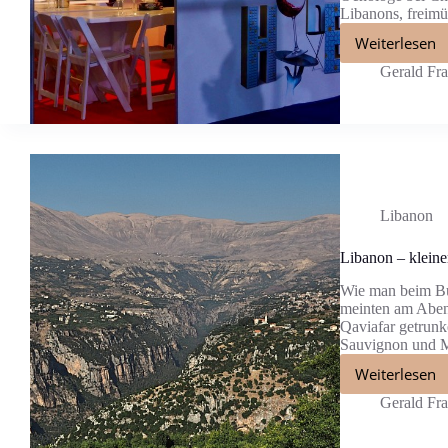
Libanons, freimü
Weiterlesen
Gerald Fr
Libanon
Libanon – kleine
Wie man beim Bu
meinten am Aben
Qaviafar getrunk
Sauvignon und M
Weiterlesen
Gerald Fr