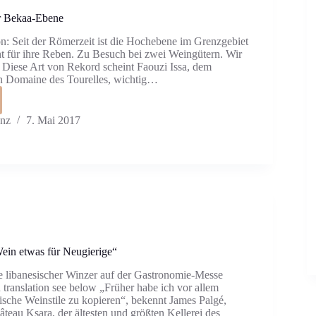
er Bekaa-Ebene
: Seit der Römerzeit ist die Hochebene im Grenzgebiet
t für ihre Reben. Zu Besuch bei zwei Weingütern. Wir
. Diese Art von Rekord scheint Faouzi Issa, dem
on Domaine des Tourelles, wichtig…
anz
7. Mai 2017
ein etwas für Neugierige“
 libanesischer Winzer auf der Gastronomie-Messe
 translation see below „Früher habe ich vor allem
sische Weinstile zu kopieren“, bekennt James Palgé,
teau Ksara, der ältesten und größten Kellerei des