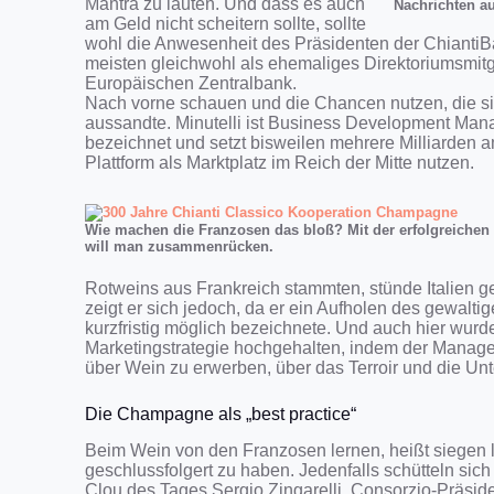
Mantra zu lauten. Und dass es auch
Nachrichten au
am Geld nicht scheitern sollte, sollte
wohl die Anwesenheit des Präsidenten der ChiantiB
meisten gleichwohl als ehemaliges Direktoriumsmitg
Europäischen Zentralbank.
Nach vorne schauen und die Chancen nutzen, die sich
aussandte. Minutelli ist Business Development Man
bezeichnet und setzt bisweilen mehrere Milliarden 
Plattform als Marktplatz im Reich der Mitte nutzen.
Wie machen die Franzosen das bloß? Mit der erfolgreich
will man zusammenrücken.
Rotweins aus Frankreich stammten, stünde Italien g
zeigt er sich jedoch, da er ein Aufholen des gewalt
kurzfristig möglich bezeichnete. Und auch hier wurd
Marketingstrategie hochgehalten, indem der Manage
über Wein zu erwerben, über das Terroir und die U
Die Champagne als „best practice“
Beim Wein von den Franzosen lernen, heißt siegen 
geschlussfolgert zu haben. Jedenfalls schütteln sic
Clou des Tages Sergio Zingarelli, Consorzio-Präside