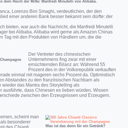
s dem Reich der Mitte: Manfredi Minutelli von Alibaba.
anca, Lorenzo Bini Smaghi, verdeutlichen, der den
lied einer anderen Bank besser bekannt sein dürfte: der
 bieten, war auch die Nachricht, die Manfredi Minutelli
ager bei Alibaba. Alibaba wird gerne als Amazon Chinas
am Tag mit den Produkten von Händlern um, die die
Der Vertreter des chinesischen
Unternehmens fing zwar mit einer
en Champagne
ernüchternden Bilanz an: Während 55
Prozent des in der Volksrepublik verkauften
erade einmal mit mageren sechs Prozent da. Optimistisch
igen Abstandes zu den französischen Nachbarn als
e wieder das Mantra des Storytelling als
r ausführte, dass Chinesen es lieben würden, Wissen
nterschiede zwischen den Erzeugnissen und Erzeugern.
lernen, scheint man
h als besonderer
Was ist das denn für ein Getränk?
nt des Chianti