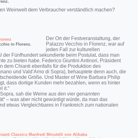
renz.
erten Weinwelt dem Verbraucher verständlich machen?
Der Ort der Festveranstaltung, der
Palazzo Vecchio in Florenz, war auf
chio in Florenz.
jeden Fall zur kulturellen
l der Fünfhundert sekundierte beim Postulat, dass man
 zu bieten habe. Federico Giuntini Antinori, Präsident
 dem Chianti ebenfalls für die Produktion des
nano und Vald’Arno di Sopra), behauptete denn auch, die
entscheidende Größe. Und Master of Wine Barbara Philip
agt, dass dortige Kunden mehr bezahlen, wenn es hinter
 it.“
 Sopra, sah die Weine aus den vier genannten
ität“ – was aber nicht gewürdigt würde, da man das
end etwas Vergleichbares in Frankreich zum nationalen