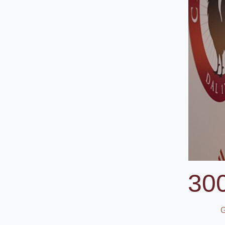
300
G