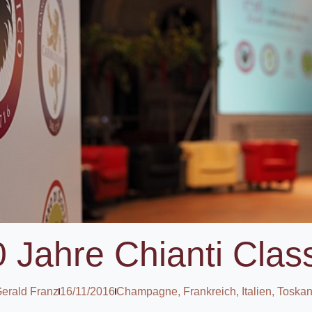
 Jahre Chianti Clas
erald Franz
16/11/2016
Champagne
,
Frankreich
,
Italien
,
Toska