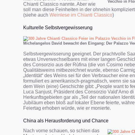
Vecchio in Flo
Chianti Classico nannte. Aber wie
soll man diese Feinheiten in der ohnehin komplizi
(siehe auch
Weinlese im Chianti Classico
)
Kulturelle Selbstvergewisserung
Michelangelos David bewacht den Eingang: Der Palazzo Vec
Selbstvergewisserung geeignet. Der prachtvolle Saa
etwas Unverwechselbares mit einer langen Geschichte
des Consorzio aus der Rùfina (die von Cosimo neben
Qualitätsweins mitbezeichnet wurde, ebenso Carmig
„Identität“ des Weins sei für den Verbraucher eine 
formuliert es amerikanisch-pragmatisch, wenn sie s
dem Wein (eine) Geschichte gibt: „People want to feel
Luca Sanjust, Präsident des Consorzio Vald‘Arno di
Herkunftsgebieten gar als „Teil der nationalen Ident
Jubiläum eben bloß auf lokaler Ebene feierte, währ
Feiertag erhoben würde, wie er monierte.
China als Herausforderung und Chance
Nach vorne schauen, so schien das