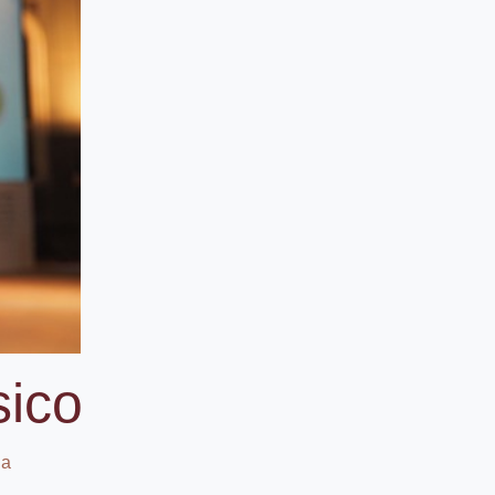
sico
na