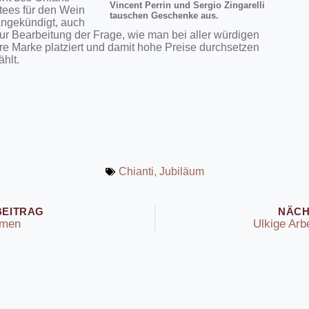
Vincent Perrin und Sergio Zingarelli
tees für den Wein
tauschen Geschenke aus.
ngekündigt, auch
ur Bearbeitung der Frage, wie man bei aller würdigen
e Marke platziert und damit hohe Preise durchsetzen
hlt.
Chianti
,
Jubiläum
BEITRAG
NÄCH
amen
Ulkige Arb