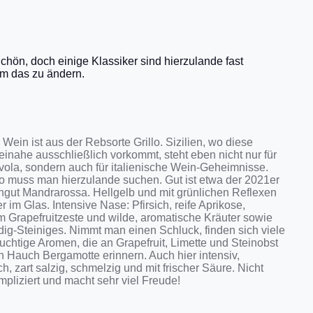
hön, doch einige Klassiker sind hierzulande fast
um das zu ändern.
 Wein ist aus der Rebsorte Grillo. Sizilien, wo diese
inahe ausschließlich vorkommt, steht eben nicht nur für
vola, sondern auch für italienische Wein-Geheimnisse.
lo muss man hierzulande suchen. Gut ist etwa der 2021er
gut Mandrarossa. Hellgelb und mit grünlichen Reflexen
er im Glas. Intensive Nase: Pfirsich, reife Aprikose,
 Grapefruitzeste und wilde, aromatische Kräuter sowie
dig-Steiniges. Nimmt man einen Schluck, finden sich viele
fruchtige Aromen, die an Grapefruit, Limette und Steinobst
n Hauch Bergamotte erinnern. Auch hier intensiv,
h, zart salzig, schmelzig und mit frischer Säure. Nicht
pliziert und macht sehr viel Freude!