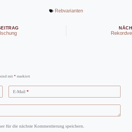
Rebvarianten
BEITRAG
NÄCH
älschung
Rekordve
 sind mit
*
markiert
E-Mail
*
r für die nächste Kommentierung speichern.