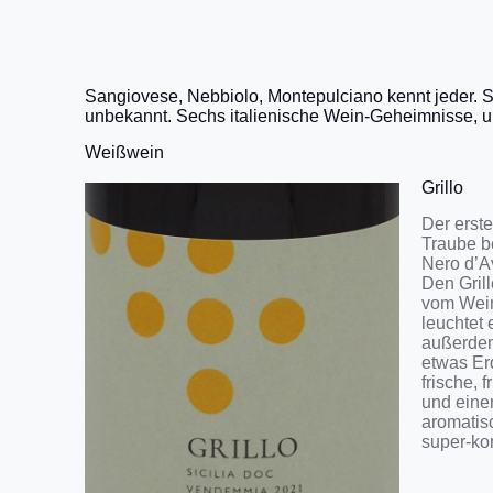
Sangiovese, Nebbiolo, Montepulciano kennt jeder. Sc
unbekannt. Sechs italienische Wein-Geheimnisse, 
Weißwein
Grillo
Der erste
Traube be
Nero d’A
Den Gril
vom Wein
leuchtet 
außerdem
etwas Er
frische, 
und eine
aromatisc
super-kom