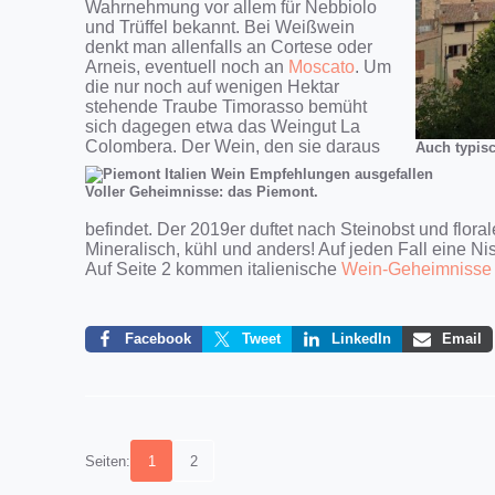
Wahrnehmung vor allem für Nebbiolo
und Trüffel bekannt. Bei Weißwein
denkt man allenfalls an Cortese oder
Arneis, eventuell noch an
Moscato
. Um
die nur noch auf wenigen Hektar
stehende Traube Timorasso bemüht
sich dagegen etwa das Weingut La
Colombera. Der Wein, den sie daraus
Auch typis
Voller Geheimnisse: das Piemont.
befindet. Der 2019er duftet nach Steinobst und flo
Mineralisch, kühl und anders! Auf jeden Fall eine Ni
Auf Seite 2 kommen italienische
Wein-Geheimnisse 
Facebook
Tweet
LinkedIn
Email
Seiten:
1
2