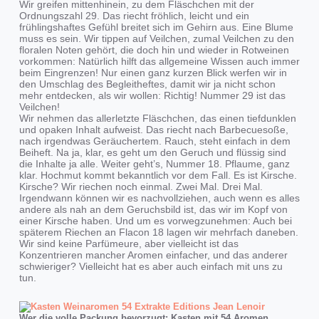
Wir greifen mittenhinein, zu dem Fläschchen mit der
Ordnungszahl 29. Das riecht fröhlich, leicht und ein
frühlingshaftes Gefühl breitet sich im Gehirn aus. Eine Blume
muss es sein. Wir tippen auf Veilchen, zumal Veilchen zu den
floralen Noten gehört, die doch hin und wieder in Rotweinen
vorkommen: Natürlich hilft das allgemeine Wissen auch immer
beim Eingrenzen! Nur einen ganz kurzen Blick werfen wir in
den Umschlag des Begleitheftes, damit wir ja nicht schon
mehr entdecken, als wir wollen: Richtig! Nummer 29 ist das
Veilchen!
Wir nehmen das allerletzte Fläschchen, das einen tiefdunklen
und opaken Inhalt aufweist. Das riecht nach Barbecuesoße,
nach irgendwas Geräuchertem. Rauch, steht einfach in dem
Beiheft. Na ja, klar, es geht um den Geruch und flüssig sind
die Inhalte ja alle. Weiter geht’s, Nummer 18. Pflaume, ganz
klar. Hochmut kommt bekanntlich vor dem Fall. Es ist Kirsche.
Kirsche? Wir riechen noch einmal. Zwei Mal. Drei Mal.
Irgendwann können wir es nachvollziehen, auch wenn es alles
andere als nah an dem Geruchsbild ist, das wir im Kopf von
einer Kirsche haben. Und um es vorwegzunehmen: Auch bei
späterem Riechen an Flacon 18 lagen wir mehrfach daneben.
Wir sind keine Parfümeure, aber vielleicht ist das
Konzentrieren mancher Aromen einfacher, und das anderer
schwieriger? Vielleicht hat es aber auch einfach mit uns zu
tun.
Wer die volle Packung bevorzugt: Kasten mit 54 Aromen.