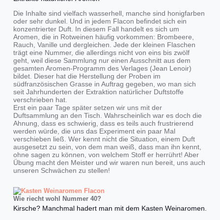
Die Inhalte sind vielfach wasserhell, manche sind honigfarben
oder sehr dunkel. Und in jedem Flacon befindet sich ein
konzentrierter Duft. In diesem Fall handelt es sich um
Aromen, die in Rotweinen häufig vorkommen: Brombeere,
Rauch, Vanille und dergleichen. Jede der kleinen Flaschen
trägt eine Nummer, die allerdings nicht von eins bis zwölf
geht, weil diese Sammlung nur einen Ausschnitt aus dem
gesamten Aromen-Programm des Verlages (Jean Lenoir)
bildet. Dieser hat die Herstellung der Proben im
südfranzösischen Grasse in Auftrag gegeben, wo man sich
seit Jahrhunderten der Extraktion natürlicher Duftstoffe
verschrieben hat.
Erst ein paar Tage später setzen wir uns mit der
Duftsammlung an den Tisch. Wahrscheinlich war es doch die
Ahnung, dass es schwierig, dass es teils auch frustrierend
werden würde, die uns das Experiment ein paar Mal
verschieben ließ. Wer kennt nicht die Situation, einem Duft
ausgesetzt zu sein, von dem man weiß, dass man ihn kennt,
ohne sagen zu können, von welchem Stoff er herrührt! Aber
Übung macht den Meister und wir waren nun bereit, uns auch
unseren Schwächen zu stellen!
Wie riecht wohl Nummer 40?
Kirsche? Manchmal hadert man mit dem Kasten Weinaromen.