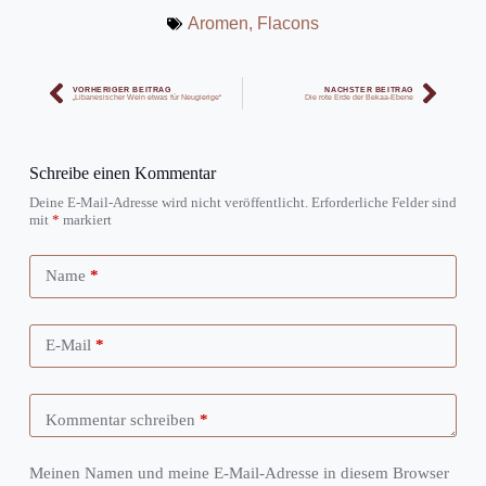
Aromen
,
Flacons
VORHERIGER BEITRAG
NÄCHSTER BEITRAG
„Libanesischer Wein etwas für Neugierige“
Die rote Erde der Bekaa-Ebene
Schreibe einen Kommentar
Deine E-Mail-Adresse wird nicht veröffentlicht.
Erforderliche Felder sind
mit
*
markiert
Name
*
E-Mail
*
Kommentar schreiben
*
Meinen Namen und meine E-Mail-Adresse in diesem Browser