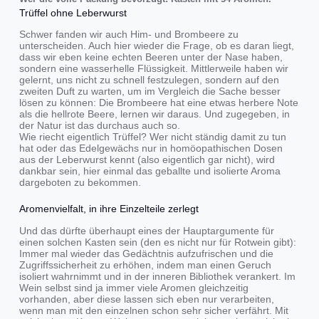
Trüffel ohne Leberwurst
Schwer fanden wir auch Him- und Brombeere zu
unterscheiden. Auch hier wieder die Frage, ob es daran liegt,
dass wir eben keine echten Beeren unter der Nase haben,
sondern eine wasserhelle Flüssigkeit. Mittlerweile haben wir
gelernt, uns nicht zu schnell festzulegen, sondern auf den
zweiten Duft zu warten, um im Vergleich die Sache besser
lösen zu können: Die Brombeere hat eine etwas herbere Note
als die hellrote Beere, lernen wir daraus. Und zugegeben, in
der Natur ist das durchaus auch so.
Wie riecht eigentlich Trüffel? Wer nicht ständig damit zu tun
hat oder das Edelgewächs nur in homöopathischen Dosen
aus der Leberwurst kennt (also eigentlich gar nicht), wird
dankbar sein, hier einmal das geballte und isolierte Aroma
dargeboten zu bekommen.
Aromenvielfalt, in ihre Einzelteile zerlegt
Und das dürfte überhaupt eines der Hauptargumente für
einen solchen Kasten sein (den es nicht nur für Rotwein gibt):
Immer mal wieder das Gedächtnis aufzufrischen und die
Zugriffssicherheit zu erhöhen, indem man einen Geruch
isoliert wahrnimmt und in der inneren Bibliothek verankert. Im
Wein selbst sind ja immer viele Aromen gleichzeitig
vorhanden, aber diese lassen sich eben nur verarbeiten,
wenn man mit den einzelnen schon sehr sicher verfährt. Mit