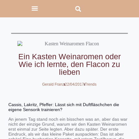
Ein Kasten Weinaromen oder
Wie ich lernte, den Flacon zu
lieben
Gerald Franz
22/04/2017
Trends
Cassis, Lakritz, Pfeffer: Lässt sich mit Duftfläschchen die
eigene Sensorik trainieren?
An jenem Tag stand noch ein bisschen was an, aber das war
nicht der einzige Grund, warum wir den Kasten Weinaromen
erst einmal zur Seite legten. Aber dazu später. Der erste
Eindruck, als wir das kleine Paket auspackten: Das ist aber
schön! Eine buchartige Kassette, mit rotem Textilbezug, die