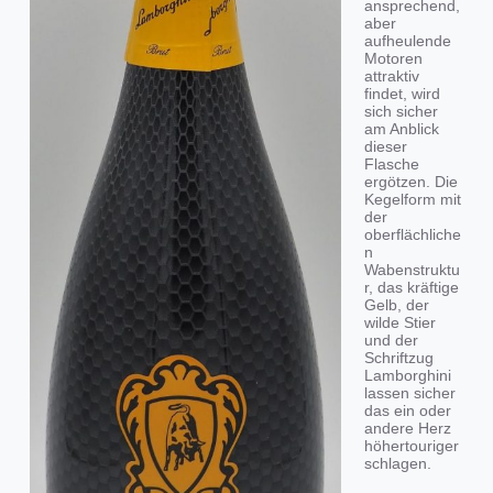
ansprechend,
aber
aufheulende
Motoren
attraktiv
findet, wird
sich sicher
am Anblick
dieser
Flasche
ergötzen. Die
Kegelform mit
der
oberflächliche
n
Wabenstruktu
r, das kräftige
Gelb, der
wilde Stier
und der
Schriftzug
Lamborghini
lassen sicher
das ein oder
andere Herz
höhertouriger
schlagen.