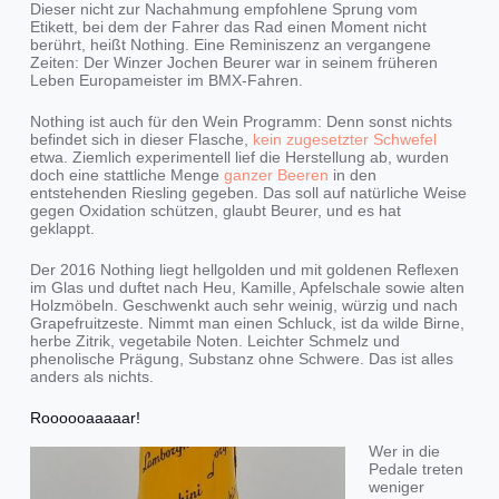
Dieser nicht zur Nachahmung empfohlene Sprung vom
Etikett, bei dem der Fahrer das Rad einen Moment nicht
berührt, heißt Nothing. Eine Reminiszenz an vergangene
Zeiten: Der Winzer Jochen Beurer war in seinem früheren
Leben Europameister im BMX-Fahren.
Nothing ist auch für den Wein Programm: Denn sonst nichts
befindet sich in dieser Flasche,
kein zugesetzter Schwefel
etwa. Ziemlich experimentell lief die Herstellung ab, wurden
doch eine stattliche Menge
ganzer Beeren
in den
entstehenden Riesling gegeben. Das soll auf natürliche Weise
gegen Oxidation schützen, glaubt Beurer, und es hat
geklappt.
Der 2016 Nothing liegt hellgolden und mit goldenen Reflexen
im Glas und duftet nach Heu, Kamille, Apfelschale sowie alten
Holzmöbeln. Geschwenkt auch sehr weinig, würzig und nach
Grapefruitzeste. Nimmt man einen Schluck, ist da wilde Birne,
herbe Zitrik, vegetabile Noten. Leichter Schmelz und
phenolische Prägung, Substanz ohne Schwere. Das ist alles
anders als nichts.
Roooooaaaaar!
Wer in die
Pedale treten
weniger