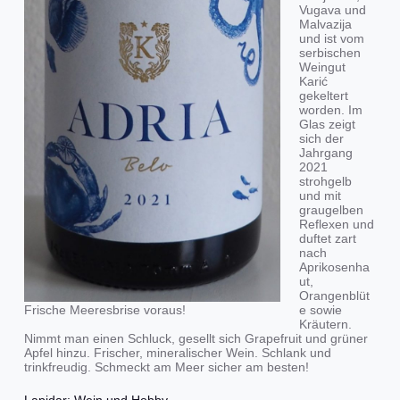
Vugava und
Malvazija
und ist vom
serbischen
Weingut
Karić
gekeltert
worden. Im
Glas zeigt
sich der
Jahrgang
2021
strohgelb
und mit
graugelben
Reflexen und
duftet zart
nach
Aprikosenha
ut,
Orangenblüt
e sowie
Frische Meeresbrise voraus!
Kräutern.
Nimmt man einen Schluck, gesellt sich Grapefruit und grüner
Apfel hinzu. Frischer, mineralischer Wein. Schlank und
trinkfreudig. Schmeckt am Meer sicher am besten!
Lapidar: Wein und Hobby