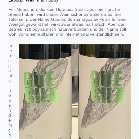
Für Menschen, die kein Herz aus Stein, aber ein Herz für
Steine haben, wird dieser Wein sicher eine Zierde auf der
Tafel sein. Der Name Guerila, den Zmagoslav Petrič für sein
Weingut gewählt hat, wirkt zwar etwas martialisch. Aber der
Betrieb ist biodynamisch naturverbunden und der Name soll
wohl vor allem auffallen und international verständlich sein.
In
te
re
s
s
a
nt
is
t
n
e
b
e
n
d
e
m
c
h