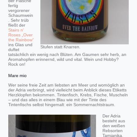
der Flasche
fertig
vergorener
Schaumwein
. Sehr trüb
fließt der
Stairs n‘
Roses „Over
the Rainbow“
ins Glas und
Stufen statt Knarren.
duftet
tatsächlich ein wenig nach Blüten. Am Gaumen sehr herb, an
Aromahopfen erinnernd, wild und vital. Wein und Hobby?
Rock on!
Mare mio
Wer seine freie Zeit am liebsten am Meer und womöglich an
der Adria verbringt, wird vielleicht beim Anblick dieses Etiketts
Herzklopfen bekommen. Tintenfisch, Krebs, Fische, Muscheln
– und das alles in einem Blau wie mit der Tinte des
Tintenfischs selbst hingemalt: ein Sommernachtstraum.
Der Adria
besteht aus
den weißen
Rebsorten
Tamjanika,