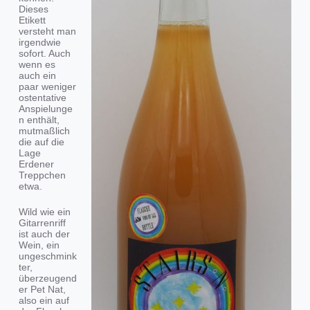
Dieses
Etikett
versteht man
irgendwie
sofort. Auch
wenn es
auch ein
paar weniger
ostentative
Anspielunge
n enthält,
mutmaßlich
die auf die
Lage
Erdener
Treppchen
etwa.
Wild wie ein
Gitarrenriff
ist auch der
Wein, ein
ungeschmink
ter,
überzeugend
er Pet Nat,
also ein auf