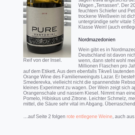
Wagen „Terrassen“. Der 20
feuchtem Schiefer und Petr
trockene Weißwein ist dicht
untergründige sehr vitale
Klasse Wein! (auch entle
Nordmazedonien
Wein gibt es in Nordmaze
Deutschland ist davon nicht
Reif von der Insel.
wenn, dann steht wohl mei
Millionen Flaschen pro Ja
auf dem Etikett. Aus dem ebenfalls Tikveš lautende
Orange Wine des Familienweinguts Lazar. Er besteh
Smederevka, vielleicht nicht die spannendste Rebso
kleines Experiment zu wagen. Der Wein zeigt sich a
Orangenschale und nassem Kiesel. Nimmt man einen
Pomelo, Hibiskus und Zitrone. Leichter Schmelz, mer
mittel, die Säure sehr vital im Abgang. Überraschen
…auf Seite 2 folgen
rote entlegene Weine
, auch au