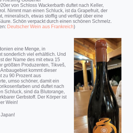
20er von Schloss Wackerbarth duftet nach Keller,
ol. Nimmt man einen Schluck, ist da Grapefruit, der
, mineralisch, etwas stoffig und verfügt über eine
 Säure. Schön verpackt durch einen schönen Schmelz.
gen:
Deutscher Wein aus Frankreich
)
donien eine Menge, in
 sonderlich viel erhältlich. Und
st der Name des mit etwa 15
hr größten Produzenten, Tikveš,
n Anbaugebiet kommt dieser
t zu 90 Prozent aus
rte, umso schöner, damit ein
prikosenfarben und duftet nach
 Schluck, sind da Blutorange,
kbarer Gerbstoff. Der Körper ist
der Wein!
s Japan!