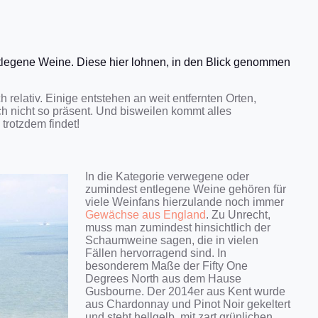
entlegene Weine. Diese hier lohnen, in den Blick genommen
 relativ. Einige entstehen an weit entfernten Orten,
 nicht so präsent. Und bisweilen kommt alles
rotzdem findet!
In die Kategorie verwegene oder
zumindest entlegene Weine gehören für
viele Weinfans hierzulande noch immer
Gewächse aus England
. Zu Unrecht,
muss man zumindest hinsichtlich der
Schaumweine sagen, die in vielen
Fällen hervorragend sind. In
besonderem Maße der Fifty One
Degrees North aus dem Hause
Gusbourne. Der 2014er aus Kent wurde
aus Chardonnay und Pinot Noir gekeltert
und steht hellgelb, mit zart grünlichen