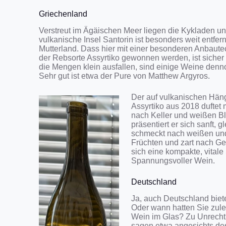
Griechenland
Verstreut im Ägäischen Meer liegen die Kykladen un
vulkanische Insel Santorin ist besonders weit entfer
Mutterland. Dass hier mit einer besonderen Anbaute
der Rebsorte Assyrtiko gewonnen werden, ist sicher
die Mengen klein ausfallen, sind einige Weine denn
Sehr gut ist etwa der Pure von Matthew Argyros.
Der auf vulkanischen Hä
Assyrtiko aus 2018 duftet
nach Keller und weißen 
präsentiert er sich sanft, 
schmeckt nach weißen und
Früchten und zart nach Ge
sich eine kompakte, vitale
Spannungsvoller Wein.
Deutschland
Ja, auch Deutschland biet
Oder wann hatten Sie zule
Wein im Glas? Zu Unrecht
sagen etwa angesichts de