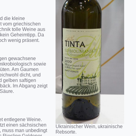
d die kleine
nt vom griechischen
chnik tolle Weine aus
 kein Geheimtipp. Da
och wenig präsent.
ngen gewachsene
 mikrobiologisch sowie
Blüten. Am Gaumen
gleichwohl dicht, und
 gelben saftigen
bäck. Im Abgang zeigt
 Säure.
et entlegene Weine.
tzt einen sächsischen
Ukrainischer Wein, ukrainische
, muss man unbedingt
Rebsorte.
s Riesling Goldener