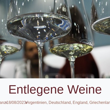
Entlegene Weine
ranz
18/08/2023
Argentinien
,
Deutschland
,
England
,
Griechenla