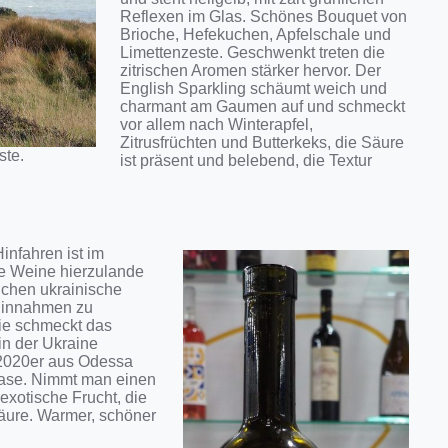
Reflexen im Glas. Schönes Bouquet von
Brioche, Hefekuchen, Apfelschale und
Limettenzeste. Geschwenkt treten die
zitrischen Aromen stärker hervor. Der
English Sparkling schäumt weich und
charmant am Gaumen auf und schmeckt
vor allem nach Winterapfel,
Zitrusfrüchten und Butterkeks, die Säure
ste.
ist präsent und belebend, die Textur
infahren ist im
e Weine hierzulande
uchen ukrainische
 Einnahmen zu
Wie schmeckt das
in der Ukraine
 2020er aus Odessa
 Nase. Nimmt man einen
exotische Frucht, die
Säure. Warmer, schöner