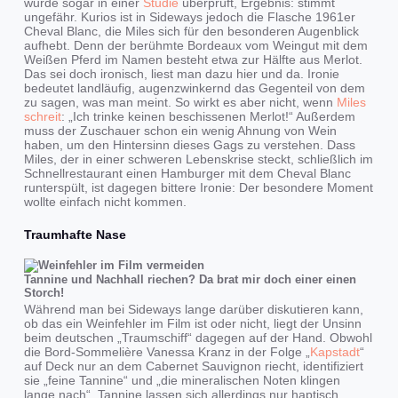
wurde sogar in einer
Studie
überprüft, Ergebnis: stimmt
ungefähr. Kurios ist in Sideways jedoch die Flasche 1961er
Cheval Blanc, die Miles sich für den besonderen Augenblick
aufhebt. Denn der berühmte Bordeaux vom Weingut mit dem
Weißen Pferd im Namen besteht etwa zur Hälfte aus Merlot.
Das sei doch ironisch, liest man dazu hier und da. Ironie
bedeutet landläufig, augenzwinkernd das Gegenteil von dem
zu sagen, was man meint. So wirkt es aber nicht, wenn
Miles
schreit
: „Ich trinke keinen beschissenen Merlot!“ Außerdem
muss der Zuschauer schon ein wenig Ahnung von Wein
haben, um den Hintersinn dieses Gags zu verstehen. Dass
Miles, der in einer schweren Lebenskrise steckt, schließlich im
Schnellrestaurant einen Hamburger mit dem Cheval Blanc
runterspült, ist dagegen bittere Ironie: Der besondere Moment
wollte einfach nicht kommen.
Traumhafte Nase
Tannine und Nachhall riechen? Da brat mir doch einer einen
Storch!
Während man bei Sideways lange darüber diskutieren kann,
ob das ein Weinfehler im Film ist oder nicht, liegt der Unsinn
beim deutschen „Traumschiff“ dagegen auf der Hand. Obwohl
die Bord-Sommelière Vanessa Kranz in der Folge „
Kapstadt
“
auf Deck nur an dem Cabernet Sauvignon riecht, identifiziert
sie „feine Tannine“ und „die mineralischen Noten klingen
lange nach“. Tannine lassen sich allerdings nur haptisch