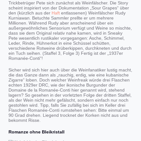
Trickbetrüger Pete sich zunächst als Weinfälscher. Die Story
scheint inspiriert von der Dokumentation „Sour Grapes“ über
den (kürzlich aus der
Haft
entlassenen) Weinfälscher Rudy
Kurniawan. Betuchte Sammler prellte er um mehrere
Millionen. Während Rudy aber anscheinend über ein
außergewöhnliches Sensorium verfügt und Weine so mischte,
dass sie dem Original relativ nahe kamen, wird in Sneaky
Pete wesentlich rustikaler vorgegangen: Asche, Schimmel,
Leder, Rinde, Hühnerkot in eine Schüssel schütten,
verschiedene Rotweine drüberkippen, durchkneten und durch
ein Tuch seihen. (Staffel 3, Folge 3) Fertig ist der „1937er
Romanée-Conti“!
Sicher wird sich hier auch über die Weinfanatiker lustig macht,
die das Ganze dann als „rauchig, erdig, wie eine kubanische
Zigarre“ loben. Doch welcher Weinfreak würde drei Flaschen
echten 1929er DRC, wie der ikonische Burgunder der
Domaine de la Romanée-Conti hier genannt wird, stehend
lagern? So gesehen in der vorletzten Folge der dritten Staffel,
als der Wein nicht mehr gefälscht, sondern einfach nur noch
gestohlen wird. Tipp, falls Sie zufällig bei sich im Keller drei
Flaschen Romanée-Conti rumstehen sehen: Bitte einmal um
90 Grad drehen. Liegend trocknet der Korken nicht aus und
bekommt Risse.
Romanze ohne Bleikristall