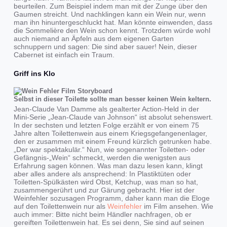
beurteilen. Zum Beispiel indem man mit der Zunge über den
Gaumen streicht. Und nachklingen kann ein Wein nur, wenn
man ihn hinuntergeschluckt hat. Man könnte einwenden, dass
die Sommelière den Wein schon kennt. Trotzdem würde wohl
auch niemand an Äpfeln aus dem eigenen Garten
schnuppern und sagen: Die sind aber sauer! Nein, dieser
Cabernet ist einfach ein Traum.
Griff ins Klo
Selbst in dieser Toilette sollte man besser keinen Wein keltern.
Jean-Claude Van Damme als gealterter Action-Held in der
Mini-Serie „Jean-Claude van Johnson“ ist absolut sehenswert.
In der sechsten und letzten Folge erzählt er von einem 75
Jahre alten Toilettenwein aus einem Kriegsgefangenenlager,
den er zusammen mit einem Freund kürzlich getrunken habe.
„Der war spektakulär.“ Nun, wie sogenannter Toiletten- oder
Gefängnis-„Wein“ schmeckt, werden die wenigsten aus
Erfahrung sagen können. Was man dazu lesen kann, klingt
aber alles andere als ansprechend: In Plastiktüten oder
Toiletten-Spülkästen wird Obst, Ketchup, was man so hat,
zusammengerührt und zur Gärung gebracht. Hier ist der
Weinfehler sozusagen Programm, daher kann man die Eloge
auf den Toilettenwein nur als
Weinfehler
im Film ansehen. Wie
auch immer: Bitte nicht beim Händler nachfragen, ob er
gereiften Toilettenwein hat. Es sei denn, Sie sind auf seinen