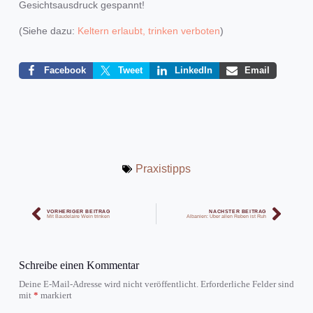
Gesichtsausdruck gespannt!
(Siehe dazu:
Keltern erlaubt, trinken verboten
)
Facebook
Tweet
LinkedIn
Email
Praxistipps
VORHERIGER BEITRAG
NÄCHSTER BEITRAG
Mit Baudelaire Wein trinken
Albanien: Über allen Reben ist Ruh
Schreibe einen Kommentar
Deine E-Mail-Adresse wird nicht veröffentlicht.
Erforderliche Felder sind
mit
*
markiert