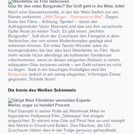
Glas für den roten Burgunder? Der Griff geht in die Mitte, bitte!
Noch eine Gaunerkomödie, in der der Wein freilich nur am
Rande vorkommt: „
Wild Target – Romanze in Blei
“. Gegen
Ende des Films – Achtung, Spoiler! – sitzen der
Auftragsmörder Victor Maynard und das von ihm verschonte
Opfer Rose an einem Tisch. Es gibt einen „leichten
Burgunder“. Soll doch der Zuschauer den Feingeist in dem
Verbrecher, der von einem Mutterkomplex geplagt wird,
erkennen können. Ein rotes Tannin-Monster wäre da
kontraproduktiv, bis hier also kein Weinfehler im Film. Noch
mehr würde Victor allerdings als kultivierter Gentleman
rüberkommen, wenn er diesen eleganten Rotwein in einem
adäquaten Glas servieren würde – am Geld scheint es nicht
zu liegen. Statt in ein bauchiges Kristallglas wird der
Burgunder
jedoch in ein wenig elegantes, V-förmiges Etwas
gegossen. Schade drum!
Die Ironie des Weißen Schimmels
Merlot, sogar zu hundert Prozent.
Paul Giamatti in seiner Rolle als Weinfreak Miles im
legendären Hollywood-Film „Sideways“ hat einiges
angerichtet: Er stimmt eine Ode auf Pinot Noir an und stampft
den Merlot in Grund und Boden. Das Klischee, die US-
Zuschauer hätten dies in der Folge genauso gehandhabt,